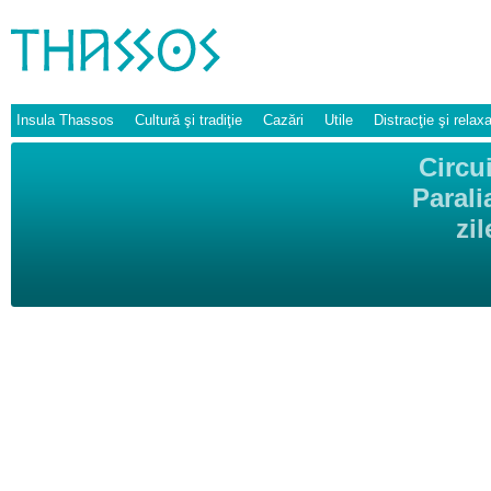
Insula Thassos
Cultură şi tradiţie
Cazări
Utile
Distracţie şi relax
Circu
Parali
zi