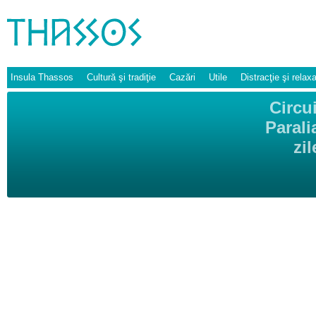
Insula Thassos
Cultură şi tradiţie
Cazări
Utile
Distracţie şi relax
Circu
Parali
zi