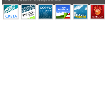
© 2007-2026 Thassos.ro - Toate drepturile rezervate