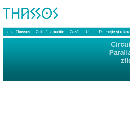
Insula Thassos
Cultură şi tradiţie
Cazări
Utile
Distracţie şi relax
Circu
Parali
zi