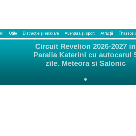
ri
Utile
Distracţie şi relaxare
Aventură şi sport
Atracţii
Thassos 
Circuit Revelion 2026-2027 in
Paralia Katerini cu autocarul 
zile. Meteora si Salonic
•