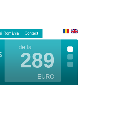
şi România
Contact
de la
289
5
EURO