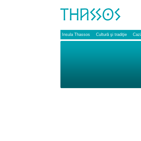
Insula Thassos
Cultură şi tradiţie
Cază