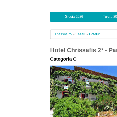
Romania 2026
Grecia 2026
Turcia 202
Thassos.ro
»
Cazari
»
Hoteluri
Hotel Chrissafis 2* - P
Categoria C