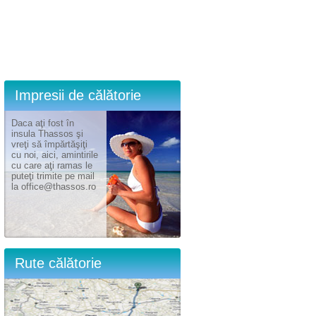
Impresii de călătorie
Daca aţi fost în
insula Thassos şi
vreţi să împărtăşiţi
cu noi, aici, amintirile
cu care aţi ramas le
puteţi trimite pe mail
la office@thassos.ro
Rute călătorie