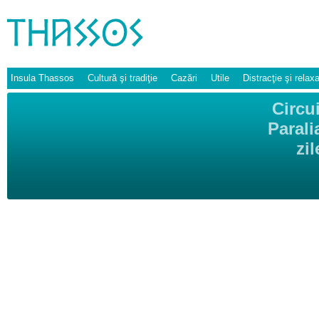
Insula Thassos
Cultură şi tradiţie
Cazări
Utile
Distracţie şi relax
Circu
Parali
zi